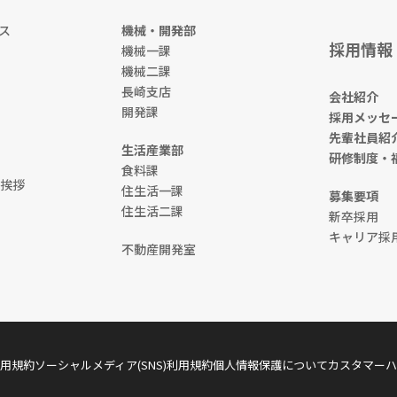
ス
機械・開発部
採用情報
機械一課
機械二課
長崎支店
会社紹介
開発課
採用メッセ
先輩社員紹
生活産業部
研修制度・
食料課
挨拶
住生活一課
募集要項
住生活二課
新卒採用
キャリア採
不動産開発室
用規約
ソーシャルメディア(SNS)利用規約
個人情報保護について
カスタマーハ