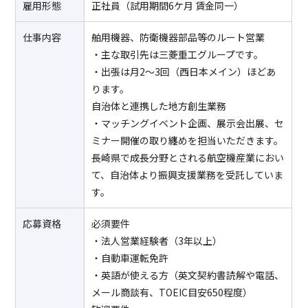
雇用形態
正社員（試用期間6ケ月 賃金同一）
仕事内容
舶用機器、防衛機器部品等のルート営業
・主な取引先は三菱重工グループです。
・出張は月2～3回（西日本メイン）ほどあ
ります。
自治体と連携した地方創生業務
・マッチングイベント企画、展示会出展、セ
ミナー開催の取り纏めを担当いただきます。
長崎県で成長分野とされる航空機産業におい
て、自治体より振興支援業務を受託していま
す。
応募資格
必須要件
・法人営業経験者（3年以上）
・自動車運転免許
・英語が使える方（英文契約書読解や電話、
メール商談有、TOEIC目安650程度）