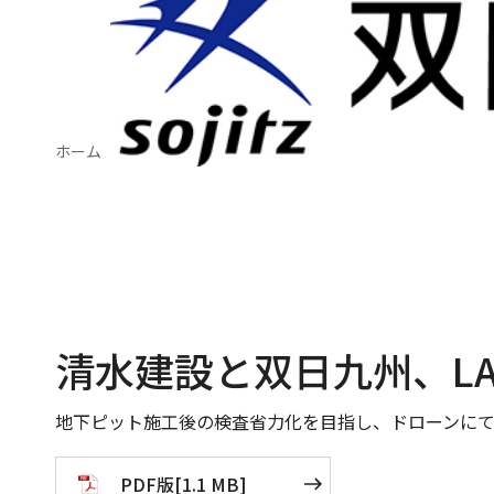
ホーム
ニュース
清水建設と双日九州、LAplust、
清水建設と双日九州、LA
地下ピット施工後の検査省力化を目指し、ドローンに
PDF版
[
1.1 MB
]